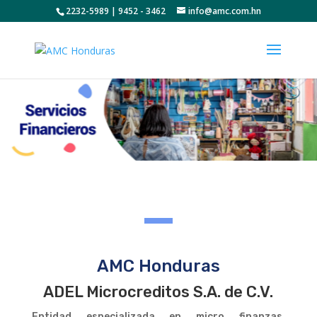
2232-5989 | 9452 - 3462
info@amc.com.hn
AMC Honduras
ADEL Microcreditos S.A. de C.V.
Entidad especializada en micro finanzas,